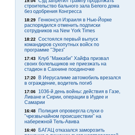
Суд запретил Трампу продолжать
19:04
строительство бального зала Белого дома
без одобрения Конгресса
Генконсул Израиля в Нью-Йорке
18:29
распорядился отменить подписки
сотрудников на New York Times
Состоялся первый выпуск
18:22
командиров сухопутных войск по
программе "Эрез"
Клуб "Маккаби" Хайфа призвал
17:43
своих болельщиков не приезжать на
стадион в Сахнине поодиночке
В Иерусалиме автомобиль врезался
17:20
в ограждение, водитель погиб
1036-й день войны: действия в Газе,
17:06
Ливане и Сирии, операции в Иудее и
Самарии
Полиция опровергла слухи о
16:48
"чрезвычайном происшествии" на
набережной Тель-Авива
БАГАЦ отказался заморозить
16:40