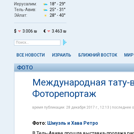
Иерусалим:
18° -
29°
Тель-Авив:
25° -
31°
Эйлат:
28° -
40°
$
3.006 ₪
€
3.463 ₪
ВСЕ НОВОСТИ
ИЗРАИЛЬ
БЛИЖНИЙ ВОСТОК
МИР
ФОТО
Международная тату-в
Фоторепортаж
время публикации: 28 декабря 2017 г., 12:13 | последнее о
Фото:
Шмуэль и Хава Ретро
В Тель-Авиве прошла выставка-продажа рисун