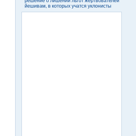
решение о лишении льгот жертвователей
йешивам, в которых учатся уклонисты