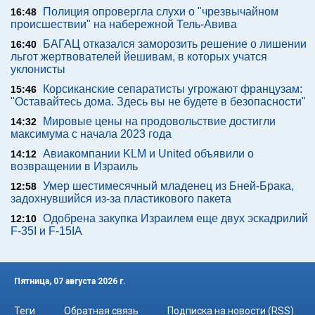
Полиция опровергла слухи о "чрезвычайном
16:48
происшествии" на набережной Тель-Авива
БАГАЦ отказался заморозить решение о лишении
16:40
льгот жертвователей йешивам, в которых учатся
уклонисты
Корсиканские сепаратисты угрожают французам:
15:46
"Оставайтесь дома. Здесь вы не будете в безопасности"
Мировые цены на продовольствие достигли
14:32
максимума с начала 2023 года
Авиакомпании KLM и United объявили о
14:12
возвращении в Израиль
Умер шестимесячный младенец из Бней-Брака,
12:58
задохнувшийся из-за пластикового пакета
Одобрена закупка Израилем еще двух эскадрилий
12:10
F-35I и F-15IA
Пятница, 07 августа 2026 г.
Теги
Обратная связь
Подписка на новости (RSS)