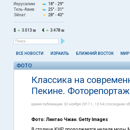
Иерусалим:
18° -
29°
Тель-Авив:
25° -
31°
Эйлат:
28° -
40°
$
3.013 ₪
€
3.478 ₪
ВСЕ НОВОСТИ
ИЗРАИЛЬ
БЛИЖНИЙ ВОСТОК
МИР
ФОТО
Классика на современ
Пекине. Фоторепортаж
время публикации: 02 ноября 2017 г., 13:54 | последнее об
Фото: Линтао Чжан. Getty Images
В столице КНР продолжается неделя моды Me