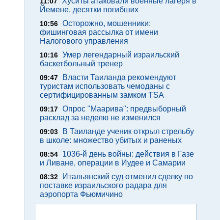
Хуситы атаковали военные лагеря в
11:07
Йемене, десятки погибших
Осторожно, мошенники:
10:56
фишинговая рассылка от имени
Налогового управления
Умер легендарный израильский
10:16
баскетбольный тренер
Власти Таиланда рекомендуют
09:47
туристам использовать чемоданы с
сертифицированным замком TSA
Опрос "Mаарива": предвыборный
09:17
расклад за неделю не изменился
В Таиланде ученик открыл стрельбу
09:03
в школе: множество убитых и раненых
1036-й день войны: действия в Газе
08:54
и Ливане, операции в Иудее и Самарии
Итальянский суд отменил сделку по
08:32
поставке израильского радара для
аэропорта Фьюмичино