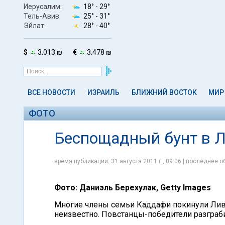
Иерусалим:
18° -
29°
Тель-Авив:
25° -
31°
Эйлат:
28° -
40°
$
3.013 ₪
€
3.478 ₪
ВСЕ НОВОСТИ
ИЗРАИЛЬ
БЛИЖНИЙ ВОСТОК
МИР
ФОТО
Беспощадный бунт в Л
время публикации: 31 августа 2011 г., 09:06 | последнее об
Фото: Даниэль Берехулак, Getty Images
Многие члены семьи Каддафи покинули Лив
неизвестно. Повстанцы-победители разграби