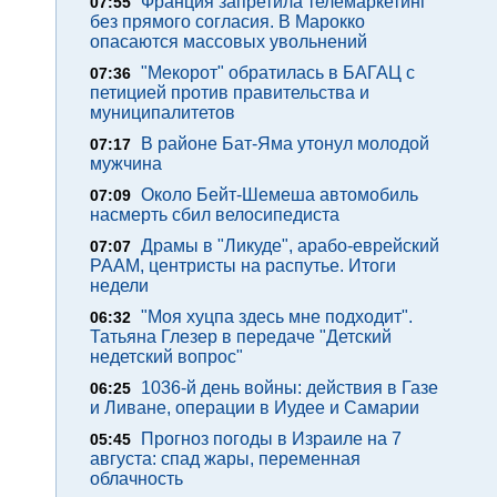
Франция запретила телемаркетинг
07:55
без прямого согласия. В Марокко
опасаются массовых увольнений
"Мекорот" обратилась в БАГАЦ с
07:36
петицией против правительства и
муниципалитетов
В районе Бат-Яма утонул молодой
07:17
мужчина
Около Бейт-Шемеша автомобиль
07:09
насмерть сбил велосипедиста
Драмы в "Ликуде", арабо-еврейский
07:07
РААМ, центристы на распутье. Итоги
недели
"Моя хуцпа здесь мне подходит".
06:32
Татьяна Глезер в передаче "Детский
недетский вопрос"
1036-й день войны: действия в Газе
06:25
и Ливане, операции в Иудее и Самарии
Прогноз погоды в Израиле на 7
05:45
августа: спад жары, переменная
облачность