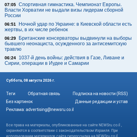
Спортивная гимнастика. Чемпионат Европы.
07:05
Власти Хорватии не выдали визы лидерам сборной
России
Ночной удар по Украине: в Киевской области есть
06:51
жертвы, в их числе ребенок
Британские консерваторы выдвинули на выборы
06:29
бывшего неонациста, осужденного за антисемитскую
травлю
1037-й день войны: действия в Газе, Ливане и
06:24
Сирии, операции в Иудее и Самарии
Суббота, 08 августа 2026 г.
Теги
Обратная связь
Подписка на новости (RSS)
Без картинок
Данные редакции и устав
Реклама:
advertising@newsru.co.il
Все права на материалы, опубликованные на сайте NEWSru.co.il ,
охраняются в соответствии с законодательством Израиля. При
использовании материалов сайта гиперссылка на NEWSru.co.il