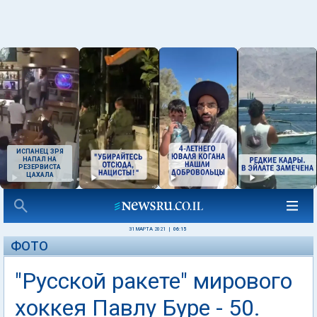
ИСПАНЕЦ ЗРЯ
НАПАЛ НА
РЕЗЕРВИСТА
ЦАХАЛА
31 МАРТА 2021
|
06:15
ФОТО
"Русской ракете" мирового
хоккея Павлу Буре - 50.