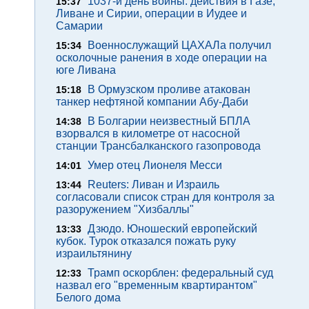
1037-й день войны: действия в Газе,
15:37
Ливане и Сирии, операции в Иудее и
Самарии
Военнослужащий ЦАХАЛа получил
15:34
осколочные ранения в ходе операции на
юге Ливана
В Ормузском проливе атакован
15:18
танкер нефтяной компании Абу-Даби
В Болгарии неизвестный БПЛА
14:38
взорвался в километре от насосной
станции Трансбалканского газопровода
Умер отец Лионеля Месси
14:01
Reuters: Ливан и Израиль
13:44
согласовали список стран для контроля за
разоружением "Хизбаллы"
Дзюдо. Юношеский европейский
13:33
кубок. Турок отказался пожать руку
израильтянину
Трамп оскорблен: федеральный суд
12:33
назвал его "временным квартирантом"
Белого дома