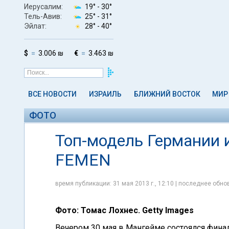
Иерусалим:
19° -
30°
Тель-Авив:
25° -
31°
Эйлат:
28° -
40°
$
3.006 ₪
€
3.463 ₪
ВСЕ НОВОСТИ
ИЗРАИЛЬ
БЛИЖНИЙ ВОСТОК
МИР
ФОТО
Топ-модель Германии 
FEMEN
время публикации: 31 мая 2013 г., 12:10 | последнее обнов
Фото: Томас Лохнес. Getty Images
Вечером 30 мая в Мангейме состоялся фина