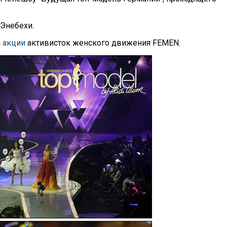
Энебехи.
а
акции
активисток женского движения FEMEN.