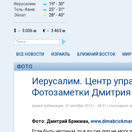
Иерусалим:
19° -
30°
Тель-Авив:
25° -
31°
Эйлат:
28° -
40°
$
3.006 ₪
€
3.463 ₪
ВСЕ НОВОСТИ
ИЗРАИЛЬ
БЛИЖНИЙ ВОСТОК
МИР
ФОТО
Иерусалим. Центр упр
Фотозаметки Дмитрия
время публикации: 31 октября 2013 г., 08:51 | последнее о
Фото: Дмитрий Брикман,
www.dimabrickma
Если быть честным, то я до сих пор не могу