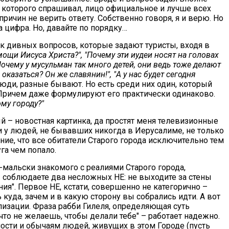
 у которого спрашивал, лицо официальное и лучше всех
причин не верить ответу. Собственно говоря, я и верю. Но
 цифра. Но, давайте по порядку…
к дивных вопросов, которые задают туристы, входя в
ощи Иисуса Христа?", "Почему эти иудеи носят на головах
Почему у мусульман так много детей, они ведь тоже делают
оказаться? Он же славянин!", "А у нас будет сегодня
 люди, разные бывают. Но есть среди них один, который
Причем даже формулируют его практически одинаково.
ому городу?"
й – новостная картинка, да простят меня телевизионные
 и у людей, не бывавших никогда в Иерусалиме, не только
ние, что все обитатели Старого города исключительно тем
уга чем попало.
-мальски знакомого с реалиями Старого города,
вы соблюдаете два несложных НЕ: не выходите за стены
ия". Первое НЕ, кстати, совершенно не категорично –
 куда, зачем и в какую сторону вы собрались идти. А вот
лизации. Фраза рабби Гилеля, определяющая суть
что не желаешь, чтобы делали тебе" – работает надежно.
ости и обычаям людей, живущих в этом Городе (пусть