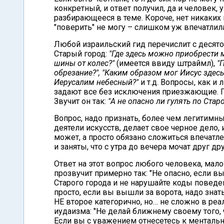
конкретный, и ответ получил, да и человек,
разбирающееся в теме. Короче, нет никаких 
"поверить" не могу – слишком уж впечатлила
Любой израильский гид перечислит с десято
Старый город:
"Где здесь можно приобрести м
шины от колес?"
(имеется ввиду штраймл),
"
обрезание?", "Каким образом мог Иисус здесь 
Иерусалим небесный?"
и т.д. Вопросы, как и
задают все без исключения приезжающие. 
Звучит он так:
"А не опасно ли гулять по Стар
Вопрос, надо признать, более чем легитимны
деятели искусств, делает свое черное дело,
может, а просто обязано сложиться впечатле
и заняты, что с утра до вечера мочат друг др
Ответ на этот вопрос любого человека, мало
прозвучит примерно так: "Не опасно, если 
Старого города и не нарушайте коды поведен
просто, если вы вышли за ворота, надо знать
НЕ второе категорично, но… не сложно в реа
иудаизма: "Не делай ближнему своему того, 
Если вы с уважением отнесетесь к ментальн