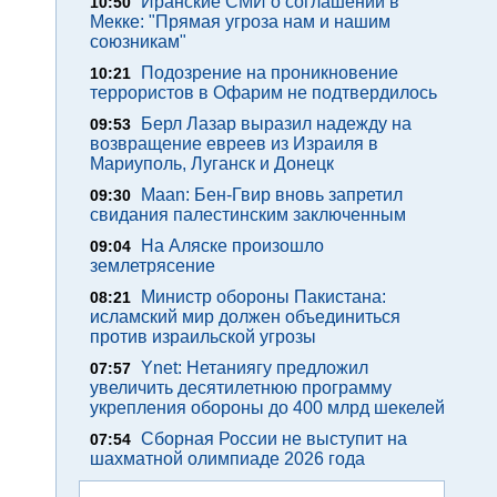
Иранские СМИ о соглашении в
10:50
Мекке: "Прямая угроза нам и нашим
союзникам"
Подозрение на проникновение
10:21
террористов в Офарим не подтвердилось
Берл Лазар выразил надежду на
09:53
возвращение евреев из Израиля в
Мариуполь, Луганск и Донецк
Maan: Бен-Гвир вновь запретил
09:30
свидания палестинским заключенным
На Аляске произошло
09:04
землетрясение
Министр обороны Пакистана:
08:21
исламский мир должен объединиться
против израильской угрозы
Ynet: Нетаниягу предложил
07:57
увеличить десятилетнюю программу
укрепления обороны до 400 млрд шекелей
Сборная России не выступит на
07:54
шахматной олимпиаде 2026 года