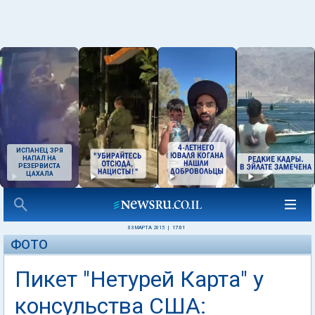
ИСПАНЕЦ ЗРЯ
НАПАЛ НА
РЕЗЕРВИСТА
ЦАХАЛА
03 МАРТА 2015
|
17:01
ФОТО
Пикет "Нетурей Карта" у
консульства США: