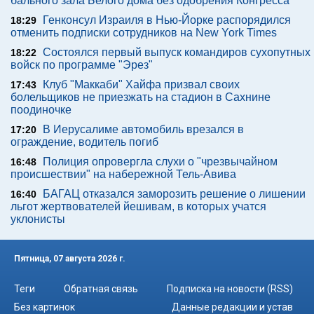
бального зала Белого дома без одобрения Конгресса
Генконсул Израиля в Нью-Йорке распорядился
18:29
отменить подписки сотрудников на New York Times
Состоялся первый выпуск командиров сухопутных
18:22
войск по программе "Эрез"
Клуб "Маккаби" Хайфа призвал своих
17:43
болельщиков не приезжать на стадион в Сахнине
поодиночке
В Иерусалиме автомобиль врезался в
17:20
ограждение, водитель погиб
Полиция опровергла слухи о "чрезвычайном
16:48
происшествии" на набережной Тель-Авива
БАГАЦ отказался заморозить решение о лишении
16:40
льгот жертвователей йешивам, в которых учатся
уклонисты
Пятница, 07 августа 2026 г.
Теги
Обратная связь
Подписка на новости (RSS)
Без картинок
Данные редакции и устав