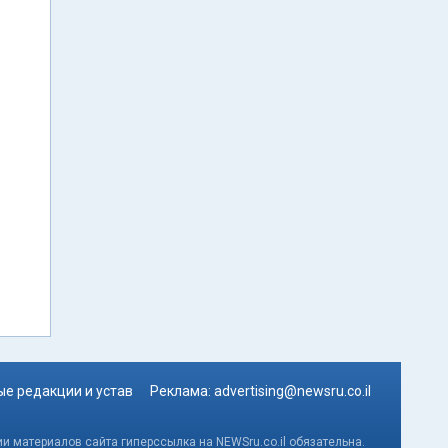
е редакции и устав
Реклама:
advertising@newsru.co.il
и материалов сайта гиперссылка на NEWSru.co.il обязательна.