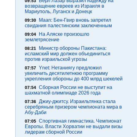
Берл Лазар выразил надежду на
09:53
возвращение евреев из Израиля в
Мариуполь, Луганск и Донецк
Maan: Бен-Гвир вновь запретил
09:30
свидания палестинским заключенным
На Аляске произошло
09:04
землетрясение
Министр обороны Пакистана:
08:21
исламский мир должен объединиться
против израильской угрозы
Ynet: Нетаниягу предложил
07:57
увеличить десятилетнюю программу
укрепления обороны до 400 млрд шекелей
Сборная России не выступит на
07:54
шахматной олимпиаде 2026 года
Джиу-джитсу. Израильтянка стала
07:36
серебряным призером чемпионата мира в
Абу-Даби
Спортивная гимнастика. Чемпионат
07:05
Европы. Власти Хорватии не выдали визы
лидерам сборной России