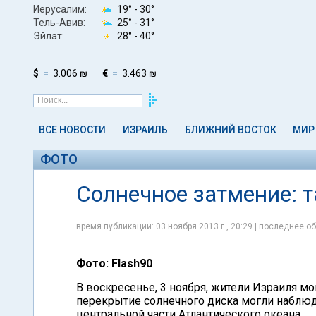
Иерусалим:
19° -
30°
Тель-Авив:
25° -
31°
Эйлат:
28° -
40°
$
3.006 ₪
€
3.463 ₪
ВСЕ НОВОСТИ
ИЗРАИЛЬ
БЛИЖНИЙ ВОСТОК
МИР
ФОТО
Солнечное затмение: т
время публикации: 03 ноября 2013 г., 20:29 | последнее об
Фото: Flash90
В воскресенье, 3 ноября, жители Израиля м
перекрытие солнечного диска могли наблюда
центральной части Атлантического океана.