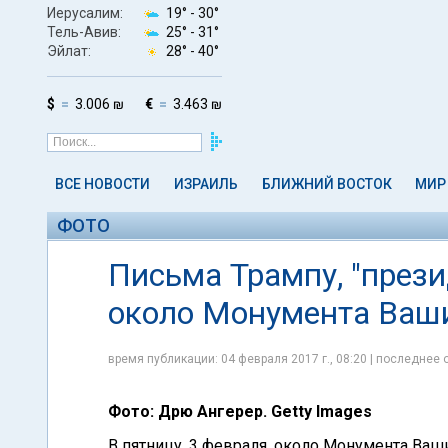
Иерусалим:
19° -
30°
Тель-Авив:
25° -
31°
Эйлат:
28° -
40°
$
3.006 ₪
€
3.463 ₪
ВСЕ НОВОСТИ
ИЗРАИЛЬ
БЛИЖНИЙ ВОСТОК
МИР
ФОТО
Письма Трампу, "прези
около Монумента Ваши
время публикации: 04 февраля 2017 г., 08:20 | последнее 
Фото: Дрю Ангерер. Getty Images
В пятницу, 3 февраля, около Монумента Ваш