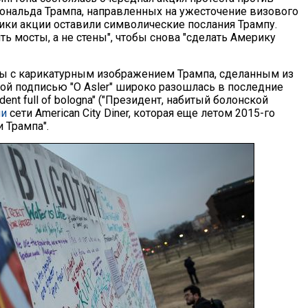
ональда Трампа, направленных на ужесточение визового
ики акции оставили символические послания Трампу.
ь мосты, а не стены", чтобы снова "сделать Америку
ты с карикатурным изображением Трампа, сделанным из
кой подписью "O Asler" широко разошлась в последние
dent full of bologna" ("Президент, набитый болонской
ии
сети American City Diner, которая еще летом 2015-го
 Трампа".