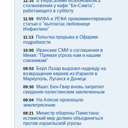
В Иерусалиме возобновились
12:10
столкновения у кафе "Бе-Симта",
работающего в субботу
ФИФА и УЕФА прокомментировали
11:59
статью о "выплатах любовнице
Инфантино"
Попытка прорыва в Офарим:
11:13
подробности
Иранские СМИ о соглашении в
10:50
Мекке: "Прямая угроза нам и нашим
союзникам"
Берл Лазар выразил надежду на
09:53
возвращение евреев из Израиля в
Мариуполь, Луганск и Донецк
Maan: Бен-Гвир вновь запретил
09:30
свидания палестинским заключенным
На Аляске произошло
09:04
землетрясение
Министр обороны Пакистана:
08:21
исламский мир должен объединиться
против израильской угрозы