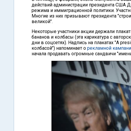
действий администрации президента США Д
режима и иммиграционной политики. Участн
Многие из них призывают президента "строит
великой".
Некоторые участники акции держали плака
бананов и колбасы (эта карикатура с авторс
дни в соцсетях). Надпись на плакатах "A presi
колбасой") напоминает о
рекламной кампан
начала продавать огромные сандвичи "имени