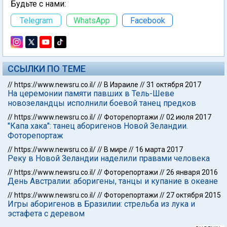
Будьте с нами:
Telegram
WhatsApp
Facebook
ССЫЛКИ ПО ТЕМЕ
//
https://www.newsru.co.il/
//
В Израиле
//
31 октября 2017
На церемонии памяти павших в Тель-Шеве
новозеландцы исполнили боевой танец предков
//
https://www.newsru.co.il/
//
Фоторепортажи
//
02 июля 2017
"Капа хака": танец аборигенов Новой Зеландии.
Фоторепортаж
//
https://www.newsru.co.il/
//
В мире
//
16 марта 2017
Реку в Новой Зеландии наделили правами человека
//
https://www.newsru.co.il/
//
Фоторепортажи
//
26 января 2016
День Австралии: аборигены, танцы и купание в океане
//
https://www.newsru.co.il/
//
Фоторепортажи
//
27 октября 2015
Игры аборигенов в Бразилии: стрельба из лука и
эстафета с деревом