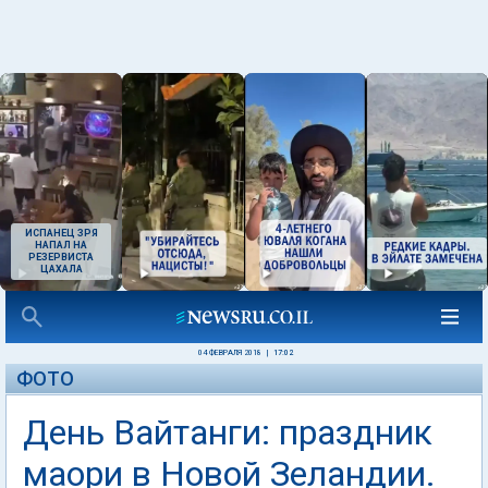
ИСПАНЕЦ ЗРЯ
НАПАЛ НА
РЕЗЕРВИСТА
ЦАХАЛА
04 ФЕВРАЛЯ 2018
|
17:02
ФОТО
День Вайтанги: праздник
маори в Новой Зеландии.