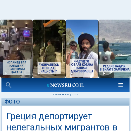
ИСПАНЕЦ ЗРЯ
НАПАЛ НА
РЕЗЕРВИСТА
ЦАХАЛА
05 АПРЕЛЯ 2016
|
11:12
ФОТО
Греция депортирует
нелегальных мигрантов в