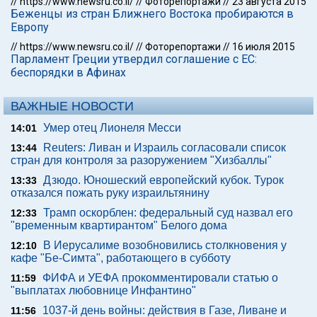
//
https://www.newsru.co.il/
//
Фоторепортажи
//
23 августа 2015
Беженцы из стран Ближнего Востока пробираются в
Европу
//
https://www.newsru.co.il/
//
Фоторепортажи
//
16 июля 2015
Парламент Греции утвердил соглашение с ЕС:
беспорядки в Афинах
ВАЖНЫЕ НОВОСТИ
Умер отец Лионеля Месси
14:01
Reuters: Ливан и Израиль согласовали список
13:44
стран для контроля за разоружением "Хизбаллы"
Дзюдо. Юношеский европейский кубок. Турок
13:33
отказался пожать руку израильтянину
Трамп оскорблен: федеральный суд назвал его
12:33
"временным квартирантом" Белого дома
В Иерусалиме возобновились столкновения у
12:10
кафе "Бе-Симта", работающего в субботу
ФИФА и УЕФА прокомментировали статью о
11:59
"выплатах любовнице Инфантино"
1037-й день войны: действия в Газе, Ливане и
11:56