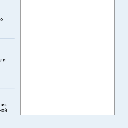
то
е и
Арик
ной