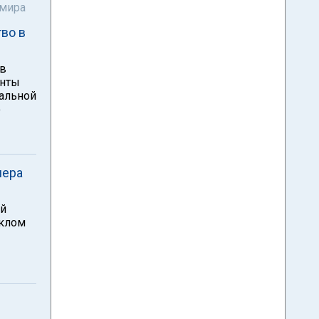
 мира
во в
 в
енты
нальной
ю
нера
ый
йклом