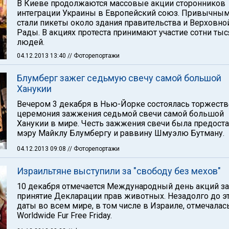
В Киеве продолжаются массовые акции сторонников
интеграции Украины в Европейский союз. Привычны
стали пикеты около здания правительства и Верховно
Рады. В акциях протеста принимают участие сотни тыс
людей.
04.12.2013 13:40
// Фоторепортажи
Блумберг зажег седьмую свечу самой большой
Ханукии
Вечером 3 декабря в Нью-Йорке состоялась торжеств
церемония зажжения седьмой свечи самой большой
Ханукии в мире. Честь зажжения свечи была предост
мэру Майклу Блумбергу и раввину Шмуэлю Бутману.
04.12.2013 09:08
// Фоторепортажи
Израильтяне выступили за "свободу без мехов"
10 декабря отмечается Международный день акций за
принятие Декларации прав животных. Незадолго до э
даты во всем мире, в том числе в Израиле, отмечалас
Worldwide Fur Free Friday.