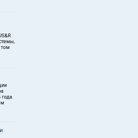
US&R
стемы,
 том
ции
ра
 года.
ем
и