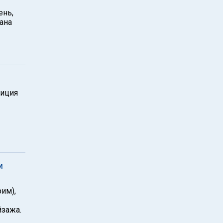
ень,
ана
зиция
м
им),
йзажа.