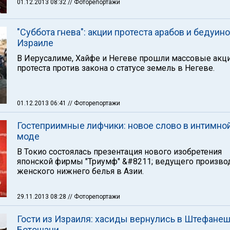
01.12.2013 08:32
// Фоторепортажи
"Суббота гнева": акции протеста арабов и бедуино
Израиле
В Иерусалиме, Хайфе и Негеве прошли массовые акц
протеста против закона о статусе земель в Негеве.
01.12.2013 06:41
// Фоторепортажи
Гостеприимные лифчики: новое слово в интимно
моде
В Токио состоялась презентация нового изобретения
японской фирмы "Триумф" &#8211; ведущего произво
женского нижнего белья в Азии.
29.11.2013 08:28
// Фоторепортажи
Гости из Израиля: хасиды вернулись в Штефане
Ботошани