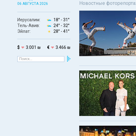
Новостные фоторепортаж
06 АВГУСТА 2026
Иерусалим:
18° -
31°
Тель-Авив:
24° -
32°
Эйлат:
28° -
41°
$
3.001 ₪
€
3.466 ₪