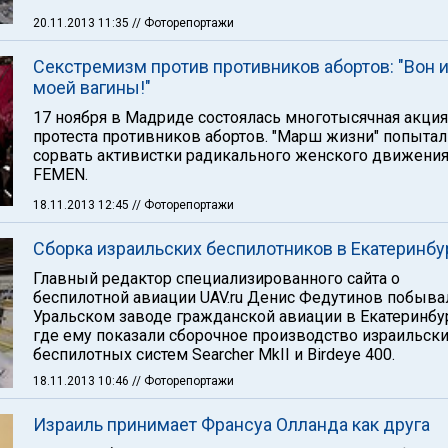
20.11.2013 11:35
// Фоторепортажи
Секстремизм против противников абортов: "Вон 
моей вагины!"
17 ноября в Мадриде состоялась многотысячная акция
протеста противников абортов. "Марш жизни" попыта
сорвать активистки радикального женского движени
FEMEN.
18.11.2013 12:45
// Фоторепортажи
Сборка израильских беспилотников в Екатеринбу
Главный редактор специализированного сайта о
беспилотной авиации UAV.ru Денис Федутинов побыва
Уральском заводе гражданской авиации в Екатеринбу
где ему показали сборочное производство израильск
беспилотных систем Searcher MkII и Birdeye 400.
18.11.2013 10:46
// Фоторепортажи
Израиль принимает Франсуа Олланда как друга