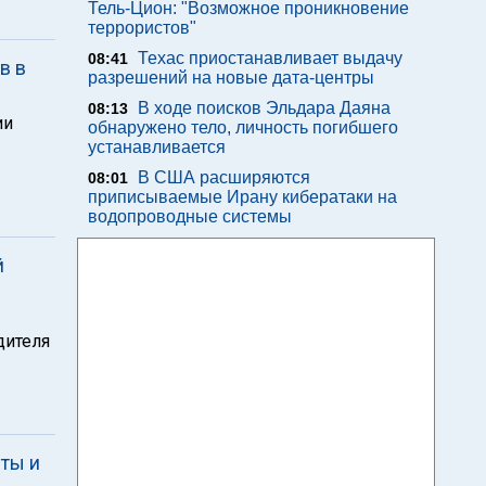
Тель-Цион: "Возможное проникновение
террористов"
Техас приостанавливает выдачу
08:41
в в
разрешений на новые дата-центры
В ходе поисков Эльдара Даяна
08:13
ии
обнаружено тело, личность погибшего
устанавливается
В США расширяются
08:01
приписываемые Ирану кибератаки на
водопроводные системы
й
дителя
шты и