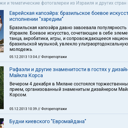
и и тематические фотогалереи из Израиля и других стран
Еврейская капоэйра: бразильское боевое искусст
исполнении "харедим"
Бразильская капоэйра давно завоевала популярность
Израиле. Боевое искусство, сочетающее в себе элем
танца, акробатики, игры, и сопровождающееся нацио
бразильской музыкой, увлекло ультраортодоксальну
молодежь.
05.12.2013 13:04
// Фоторепортажи
Рафаэли и другие знаменитости в гостях у дизай
Майкла Корса
Вечером 4 декабря в Милане состоялся торжественн
прием, организованный знаменитым дизайнером Ма
Корсом.
05.12.2013 10:39
// Фоторепортажи
Будни киевского "Евромайдана"