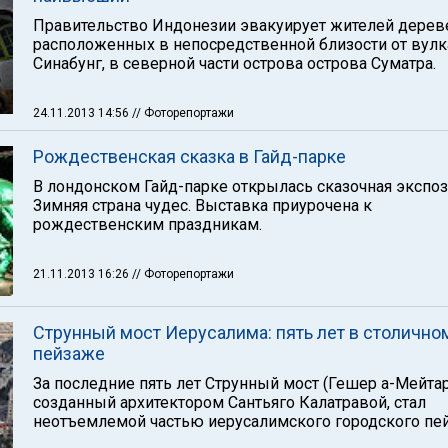
Правительство Индонезии эвакуирует жителей дерев
расположенных в непосредственной близости от вулк
Синабунг, в северной части острова острова Суматра.
24.11.2013 14:56
// Фоторепортажи
Рождественская сказка в Гайд-парке
В лондонском Гайд-парке открылась сказочная экспо
Зимняя страна чудес. Выставка приурочена к
рождественским праздникам.
21.11.2013 16:26
// Фоторепортажи
Струнный мост Иерусалима: пять лет в столично
пейзаже
За последние пять лет Струнный мост (Гешер а-Мейтар
созданный архитектором Сантьяго Калатравой, стал
неотъемлемой частью иерусалимского городского пе