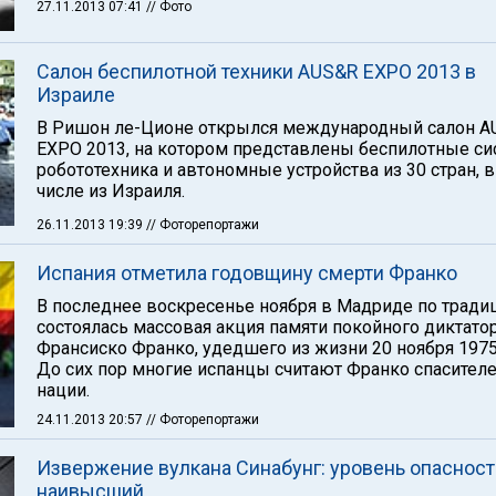
27.11.2013 07:41
// Фото
Салон беспилотной техники AUS&R EXPO 2013 в
Израиле
В Ришон ле-Ционе открылся международный салон A
EXPO 2013, на котором представлены беспилотные си
робототехника и автономные устройства из 30 стран, в
числе из Израиля.
26.11.2013 19:39
// Фоторепортажи
Испания отметила годовщину смерти Франко
В последнее воскресенье ноября в Мадриде по тради
состоялась массовая акция памяти покойного диктато
Франсиско Франко, удедшего из жизни 20 ноября 1975
До сих пор многие испанцы считают Франко спасител
нации.
24.11.2013 20:57
// Фоторепортажи
Извержение вулкана Синабунг: уровень опасност
наивысший