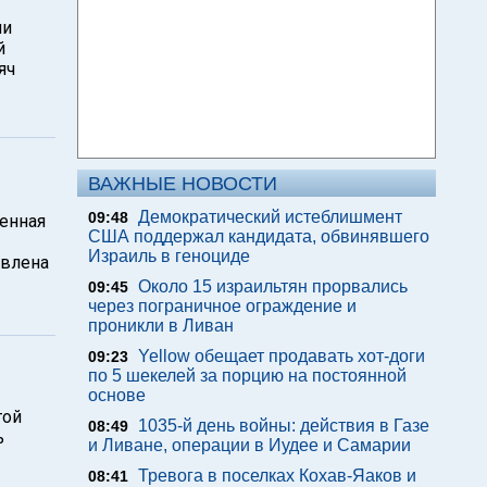
ми
й
яч
ВАЖНЫЕ НОВОСТИ
Демократический истеблишмент
09:48
енная
США поддержал кандидата, обвинявшего
Израиль в геноциде
авлена
Около 15 израильтян прорвались
09:45
через пограничное ограждение и
проникли в Ливан
Yellow обещает продавать хот-доги
09:23
по 5 шекелей за порцию на постоянной
основе
той
1035-й день войны: действия в Газе
08:49
ь
и Ливане, операции в Иудее и Самарии
Тревога в поселках Кохав-Яаков и
08:41