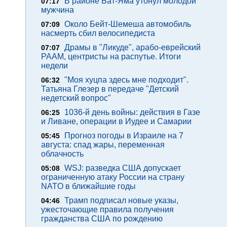
В районе Бат-Яма утонул молодой
07:17
мужчина
Около Бейт-Шемеша автомобиль
07:09
насмерть сбил велосипедиста
Драмы в "Ликуде", арабо-еврейский
07:07
РААМ, центристы на распутье. Итоги
недели
"Моя хуцпа здесь мне подходит".
06:32
Татьяна Глезер в передаче "Детский
недетский вопрос"
1036-й день войны: действия в Газе
06:25
и Ливане, операции в Иудее и Самарии
Прогноз погоды в Израиле на 7
05:45
августа: спад жары, переменная
облачность
WSJ: разведка США допускает
05:08
ограниченную атаку России на страну
NATO в ближайшие годы
Трамп подписал новые указы,
04:46
ужесточающие правила получения
гражданства США по рождению