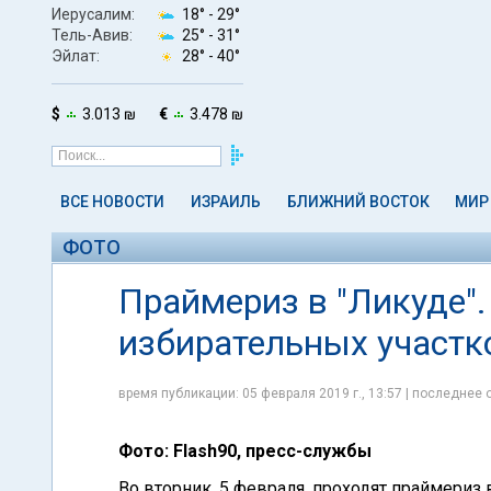
Иерусалим:
18° -
29°
Тель-Авив:
25° -
31°
Эйлат:
28° -
40°
$
3.013 ₪
€
3.478 ₪
ВСЕ НОВОСТИ
ИЗРАИЛЬ
БЛИЖНИЙ ВОСТОК
МИР
ФОТО
Праймериз в "Ликуде".
избирательных участк
время публикации: 05 февраля 2019 г., 13:57 | последнее 
Фото: Flash90, пресс-службы
Во вторник, 5 февраля, проходят праймериз