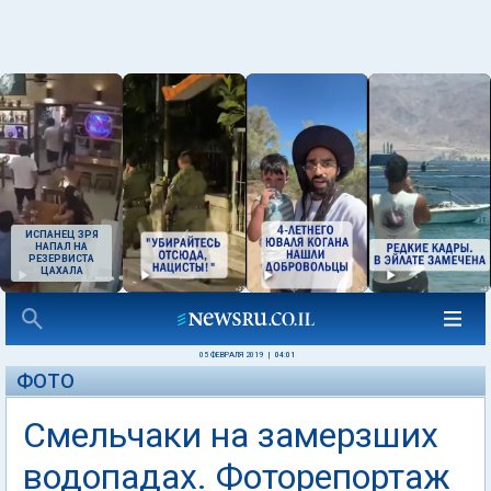
ИСПАНЕЦ ЗРЯ
НАПАЛ НА
РЕЗЕРВИСТА
ЦАХАЛА
05 ФЕВРАЛЯ 2019
|
04:01
ФОТО
Смельчаки на замерзших
водопадах. Фоторепортаж