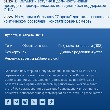
В Колумбии вступил в должность новый
01:24
президент: произраильский, пользующийся поддержкой
США
Из Арары в больницу "Сорока" доставлен юноша в
23:25
критическом состоянии, констатирована смерть
Суббота, 08 августа 2026 г.
Теги
Обратная связь
Подписка на новости (RSS)
Без картинок
Данные редакции и устав
Реклама:
advertising@newsru.co.il
Все права на материалы, опубликованные на сайте NEWSru.co.il ,
охраняются в соответствии с законодательством Израиля. При
использовании материалов сайта гиперссылка на NEWSru.co.il
обязательна. Перепечатка интервью, репортажей, эксклюзивных
статей без согласования с редакцией запрещена – в том числе в
соцсетях. Использование фотоматериалов агентств не разрешается.