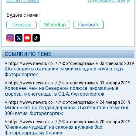
СЛЕДУЮЩАЯ СТАТЬЯ
ФОТОРЕПОРТАЖИ
Будьте с нами:
Telegram
WhatsApp
Facebook
ССЫЛКИ ПО ТЕМЕ
//
https://www.newsru.co.il/
//
Фоторепортажи
//
03 февраля 2019
Шотландия в ожидании самой холодной ночи в году.
Фоторепортаж
//
https://www.newsru.co.il/
//
Фоторепортажи
//
31 января 2019
Холоднее, чем на Северном полюсе: аномальные
морозы и снегопады в США. Фоторепортаж
//
https://www.newsru.co.il/
//
Фоторепортажи
//
24 января 2019
Маленькая, но гордая держава: Лихтенштейн отметил
300-летие. Фоторепортаж
//
https://www.newsru.co.il/
//
Фоторепортажи
//
20 января 2019
"Снежные чудища" на склонах вулкана Зао.
Фоторепортаж из Японии