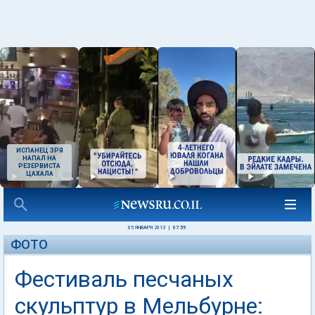
ИСПАНЕЦ ЗРЯ
НАПАЛ НА
РЕЗЕРВИСТА
ЦАХАЛА
05 ЯНВАРЯ 2013
|
07:59
ФОТО
Фестиваль песчаных
скульптур в Мельбурне: