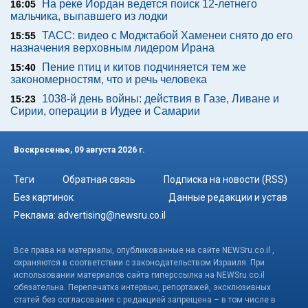
На реке Иордан ведется поиск 12-летнего
16:05
мальчика, выпавшего из лодки
ТАСС: видео с Моджтабой Хаменеи снято до его
15:55
назначения верховным лидером Ирана
Пение птиц и китов подчиняется тем же
15:40
закономерностям, что и речь человека
1038-й день войны: действия в Газе, Ливане и
15:23
Сирии, операции в Иудее и Самарии
Воскресенье, 09 августа 2026 г.
Теги
Обратная связь
Подписка на новости (RSS)
Без картинок
Данные редакции и устав
Реклама:
advertising@newsru.co.il
Все права на материалы, опубликованные на сайте NEWSru.co.il ,
охраняются в соответствии с законодательством Израиля. При
использовании материалов сайта гиперссылка на NEWSru.co.il
обязательна. Перепечатка интервью, репортажей, эксклюзивных
статей без согласования с редакцией запрещена – в том числе в