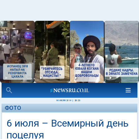
ИСПАНЕЦ ЗРЯ
НАПАЛ НА
РЕЗЕРВИСТА
ЦАХАЛА
06 ИЮЛЯ 2014
|
20:23
ФОТО
6 июля – Всемирный день
поцелуя