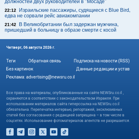
должностей двух руководителей в "Мосаде"
Израильские пассажиры, судящиеся с Blue Bird,
22:12
едва не сорвали рейс авиакомпании
В Великобритании был задержан мужчина,
21:42
пришедший в больницу в образе смерти с косой
Четверг, 06 августа 2026 г.
Теги
Обратная связь
Подписка на новости (RSS)
Без картинок
Данные редакции и устав
Реклама:
advertising@newsru.co.il
Все права на материалы, опубликованные на сайте NEWSru.co.il ,
охраняются в соответствии с законодательством Израиля. При
использовании материалов сайта гиперссылка на NEWSru.co.il
обязательна. Перепечатка интервью, репортажей, эксклюзивных
статей без согласования с редакцией запрещена – в том числе в
соцсетях. Использование фотоматериалов агентств не разрешается.