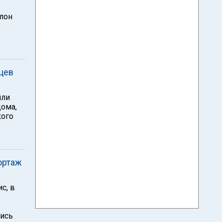
лон
цев
или
дома,
кого
ортаж
с, в
лись