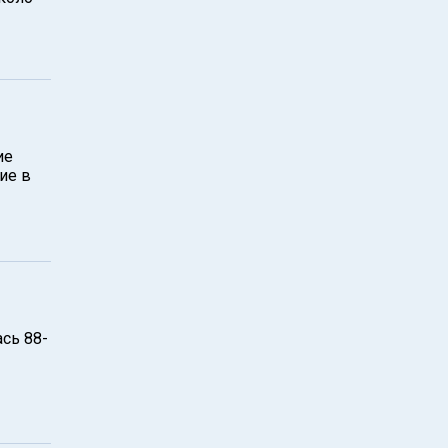
ие
ие в
сь 88-