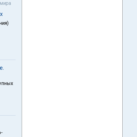
 мира
х
ния)
е.
рупных
о-