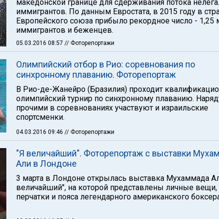
македонской границе для сдерживания потока нелег
иммигрантов. По данным Евростата, в 2015 году в стр
Европейского союза прибыло рекордное число - 1,25 
иммигрантов и беженцев.
05.03.2016 08:57
// Фоторепортажи
Олимпийский отбор в Рио: соревнования по
синхронному плаванию. Фоторепортаж
В Рио-де-Жанейро (Бразилия) проходит квалификаци
олимпийский турнир по синхронному плаванию. Наряд
прочими в соревнованиях участвуют и израильские
спортсменки.
04.03.2016 09:46
// Фоторепортажи
"Я величайший". Фоторепортаж с выставки Муха
Али в Лондоне
3 марта в Лондоне открылась выставка Мухаммада Ал
величайший", на которой представлены личные вещи,
перчатки и пояса легендарного американского боксера