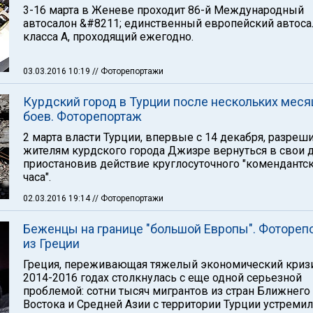
3-16 марта в Женеве проходит 86-й Международный
автосалон &#8211; единственный европейский автоса
класса А, проходящий ежегодно.
03.03.2016 10:19
// Фоторепортажи
Курдский город в Турции после нескольких меся
боев. Фоторепортаж
2 марта власти Турции, впервые с 14 декабря, разреш
жителям курдского города Джизре вернуться в свои 
приостановив действие круглосуточного "комендантс
часа".
02.03.2016 19:14
// Фоторепортажи
Беженцы на границе "большой Европы". Фотореп
из Греции
Греция, переживающая тяжелый экономический кризи
2014-2016 годах столкнулась с еще одной серьезной
проблемой: сотни тысяч мигрантов из стран Ближнего
Востока и Средней Азии с территории Турции устреми