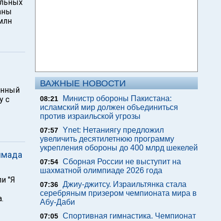
альных
аны
млн
ВАЖНЫЕ НОВОСТИ
онный
Министр обороны Пакистана:
у с
08:21
исламский мир должен объединиться
против израильской угрозы
Ynet: Нетаниягу предложил
07:57
увеличить десятилетнюю программу
укрепления обороны до 400 млрд шекелей
ммада
Сборная России не выступит на
07:54
шахматной олимпиаде 2026 года
и "Я
Джиу-джитсу. Израильтянка стала
07:36
серебряным призером чемпионата мира в
.
Абу-Даби
Спортивная гимнастика. Чемпионат
07:05