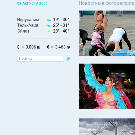
Новостные фоторепортаж
08 АВГУСТА 2026
Иерусалим:
19° -
30°
Тель-Авив:
25° -
31°
Эйлат:
28° -
40°
$
3.006 ₪
€
3.463 ₪