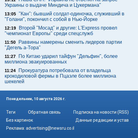
Украины о выдаче Миндича и Цукермана"
"Кан": бывший солдат-одиночка, служивший в
13:05
"Голани", покончил с собой в Нью-Йорке
Второй "Мосад" и другие: L'Express провел
12:19
"чемпионат Европы" среди спецслужб
Раввины намерены сменить лидеров партии
11:50
"Дегель а-Тора"
По Китаю ударил тайфун "Дельфин", более
11:27
миллиона эвакуированных
Прокуратура потребовала от владельца
11:24
крокодиловой фермы в Пцаэле более миллиона
шекелей
Понедельник, 10 августа 2026 г.
Теги
Обратная связь
Подписка на новости (RSS)
Без картинок
Данные редакции и устав
Реклама:
advertising@newsru.co.il