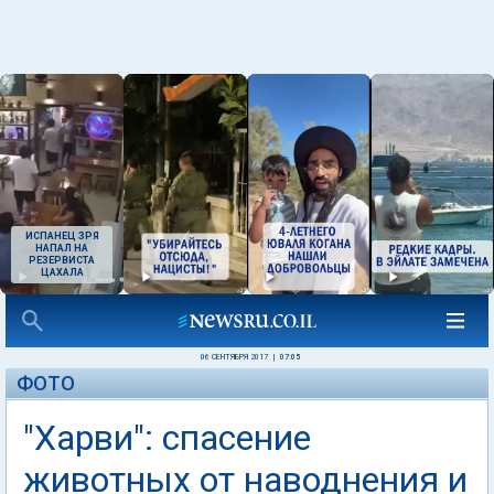
ИСПАНЕЦ ЗРЯ
НАПАЛ НА
РЕЗЕРВИСТА
ЦАХАЛА
06 СЕНТЯБРЯ 2017
|
07:05
ФОТО
"Харви": спасение
животных от наводнения и