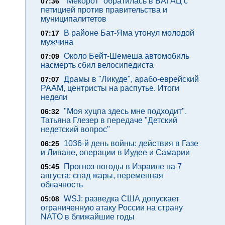
"Мекорот" обратилась в БАГАЦ с
07:36
петицией против правительства и
муниципалитетов
В районе Бат-Яма утонул молодой
07:17
мужчина
Около Бейт-Шемеша автомобиль
07:09
насмерть сбил велосипедиста
Драмы в "Ликуде", арабо-еврейский
07:07
РААМ, центристы на распутье. Итоги
недели
"Моя хуцпа здесь мне подходит".
06:32
Татьяна Глезер в передаче "Детский
недетский вопрос"
1036-й день войны: действия в Газе
06:25
и Ливане, операции в Иудее и Самарии
Прогноз погоды в Израиле на 7
05:45
августа: спад жары, переменная
облачность
WSJ: разведка США допускает
05:08
ограниченную атаку России на страну
NATO в ближайшие годы