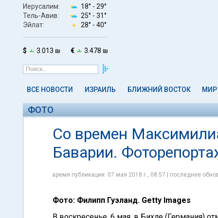
Иерусалим:
18° -
29°
Тель-Авив:
25° -
31°
Эйлат:
28° -
40°
$
3.013 ₪
€
3.478 ₪
ВСЕ НОВОСТИ
ИЗРАИЛЬ
БЛИЖНИЙ ВОСТОК
МИР
ФОТО
Со времен Максимилиа
Баварии. Фоторепорта
время публикации: 07 мая 2018 г., 08:57 | последнее обнов
Фото: Филипп Гуэланд. Getty Images
В воскресенье, 6 мая, в Бихле (Германия) о