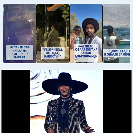
ИСПАНЕЦ ЗРЯ
НАПАЛ НА
РЕЗЕРВИСТА
ЦАХАЛА