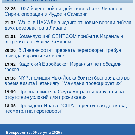
1037-й день войны: действия в Газе, Ливане и
22:25
Сирии, операции в Иудее и Самарии
Walla: в ЦАХАЛе выдвигают новые версии гибели
21:32
двух резервистов в Ливане
Командующий CENTCOM прибыл в Израиль и
21:01
встретился с Эялем Замиром
В Ливане хотят прервать переговоры, требуя
20:20
вывода израильских войск
Кадетский Евробаскет. Израильтяне победили
19:42
греков
NYP: полиция Нью-Йорка боится беспорядков во
19:38
время визита Нетаниягу: "Мамдани провоцирует их"
Прорвавшиеся в Сеуту мигранты жалуются на
19:09
отсутствие условий для проживания
Президент Ирана: "США – преступная держава,
18:35
несмотря на переговоры"
Воскресенье, 09 августа 2026 г.