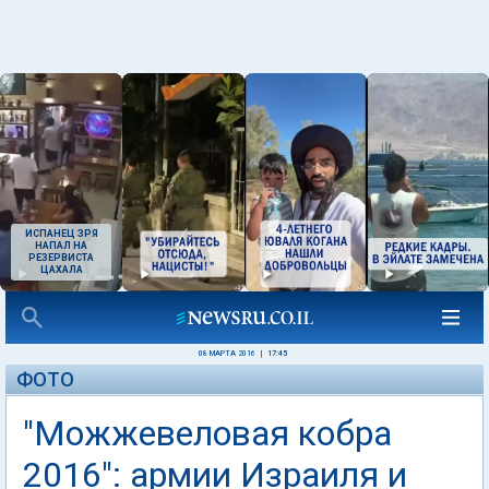
ИСПАНЕЦ ЗРЯ
НАПАЛ НА
РЕЗЕРВИСТА
ЦАХАЛА
08 МАРТА 2016
|
17:45
ФОТО
"Можжевеловая кобра
2016": армии Израиля и