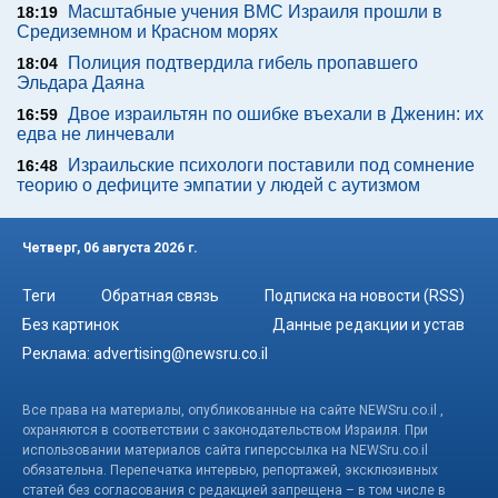
Масштабные учения ВМС Израиля прошли в
18:19
Средиземном и Красном морях
Полиция подтвердила гибель пропавшего
18:04
Эльдара Даяна
Двое израильтян по ошибке въехали в Дженин: их
16:59
едва не линчевали
Израильские психологи поставили под сомнение
16:48
теорию о дефиците эмпатии у людей с аутизмом
Четверг, 06 августа 2026 г.
Теги
Обратная связь
Подписка на новости (RSS)
Без картинок
Данные редакции и устав
Реклама:
advertising@newsru.co.il
Все права на материалы, опубликованные на сайте NEWSru.co.il ,
охраняются в соответствии с законодательством Израиля. При
использовании материалов сайта гиперссылка на NEWSru.co.il
обязательна. Перепечатка интервью, репортажей, эксклюзивных
статей без согласования с редакцией запрещена – в том числе в