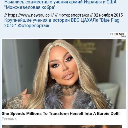
Начались совместные учения армий Израиля и США
"Можжевеловая кобра"
//
https://www.newsru.co.il/
//
Фоторепортажи
//
02 ноября 2015
Крупнейшие учения в истории ВВС ЦАХАЛа "Blue Flag
2015". Фоторепортаж
She Spends Millions To Transform Herself Into A Barbie Doll!
Реклама