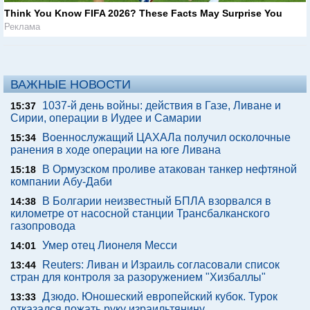
Think You Know FIFA 2026? These Facts May Surprise You
Реклама
ВАЖНЫЕ НОВОСТИ
1037-й день войны: действия в Газе, Ливане и
15:37
Сирии, операции в Иудее и Самарии
Военнослужащий ЦАХАЛа получил осколочные
15:34
ранения в ходе операции на юге Ливана
В Ормузском проливе атакован танкер нефтяной
15:18
компании Абу-Даби
В Болгарии неизвестный БПЛА взорвался в
14:38
километре от насосной станции Трансбалканского
газопровода
Умер отец Лионеля Месси
14:01
Reuters: Ливан и Израиль согласовали список
13:44
стран для контроля за разоружением "Хизбаллы"
Дзюдо. Юношеский европейский кубок. Турок
13:33
отказался пожать руку израильтянину