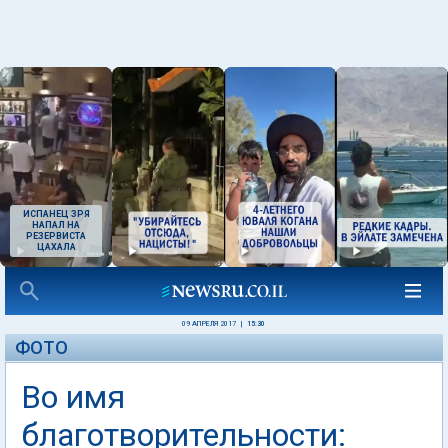
ИСПАНЕЦ ЗРЯ
НАПАЛ НА
РЕЗЕРВИСТА
ЦАХАЛА
09 АПРЕЛЯ 2017
|
15:30
ФОТО
Во имя
благотворительности: