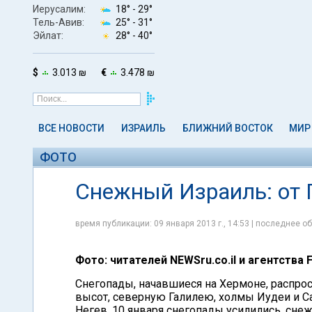
Иерусалим:
18° -
29°
Тель-Авив:
25° -
31°
Эйлат:
28° -
40°
$
3.013 ₪
€
3.478 ₪
ВСЕ НОВОСТИ
ИЗРАИЛЬ
БЛИЖНИЙ ВОСТОК
МИР
ФОТО
Снежный Израиль: от 
время публикации: 09 января 2013 г., 14:53 | последнее об
Фото: читателей NEWSru.co.il и агентства 
Снегопады, начавшиеся на Хермоне, распрос
высот, северную Галилею, холмы Иудеи и Са
Негев. 10 января снегопады усилились, сне