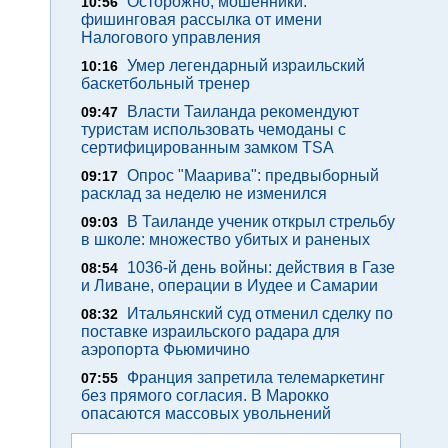
Осторожно, мошенники:
10:56
фишинговая рассылка от имени
Налогового управления
Умер легендарный израильский
10:16
баскетбольный тренер
Власти Таиланда рекомендуют
09:47
туристам использовать чемоданы с
сертифицированным замком TSA
Опрос "Mаарива": предвыборный
09:17
расклад за неделю не изменился
В Таиланде ученик открыл стрельбу
09:03
в школе: множество убитых и раненых
1036-й день войны: действия в Газе
08:54
и Ливане, операции в Иудее и Самарии
Итальянский суд отменил сделку по
08:32
поставке израильского радара для
аэропорта Фьюмичино
Франция запретила телемаркетинг
07:55
без прямого согласия. В Марокко
опасаются массовых увольнений