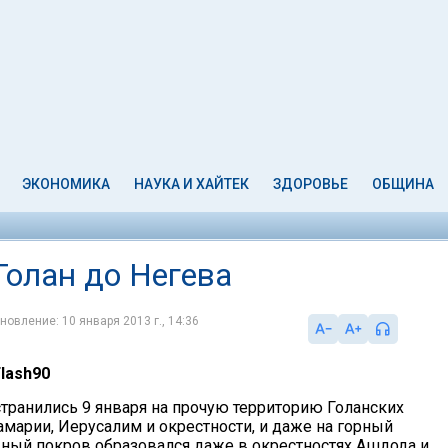
ЭКОНОМИКА
НАУКА И ХАЙТЕК
ЗДОРОВЬЕ
ОБЩИНА
Голан до Негева
новление: 10 января 2013 г., 14:36
Flash90
транились 9 января на прочую территорию Голанских
марии, Иерусалим и окрестности, и даже на горный
жный покров образовался даже в окрестностях Ашдода и