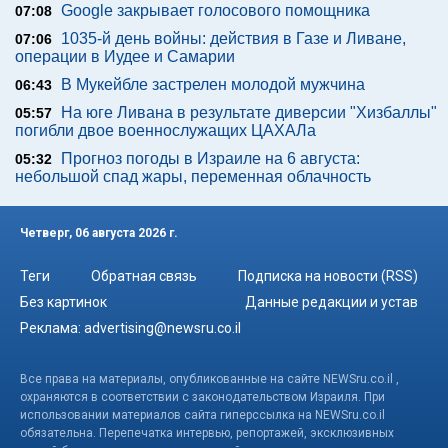
Google закрывает голосового помощника
07:08
1035-й день войны: действия в Газе и Ливане,
07:06
операции в Иудее и Самарии
В Мукейбле застрелен молодой мужчина
06:43
На юге Ливана в результате диверсии "Хизбаллы"
05:57
погибли двое военнослужащих ЦАХАЛа
Прогноз погоды в Израиле на 6 августа:
05:32
небольшой спад жары, переменная облачность
Четверг, 06 августа 2026 г.
Теги
Обратная связь
Подписка на новости (RSS)
Без картинок
Данные редакции и устав
Реклама:
advertising@newsru.co.il
Все права на материалы, опубликованные на сайте NEWSru.co.il ,
охраняются в соответствии с законодательством Израиля. При
использовании материалов сайта гиперссылка на NEWSru.co.il
обязательна. Перепечатка интервью, репортажей, эксклюзивных