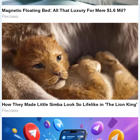
Magnetic Floating Bed: All That Luxury For Mere $1.6 Mil?
Реклама
How They Made Little Simba Look So Lifelike in 'The Lion King'
Реклама