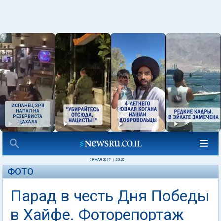
ИСПАНЕЦ ЗРЯ
НАПАЛ НА
РЕЗЕРВИСТА
ЦАХАЛА
09 МАЯ 2017
|
05:30
ФОТО
Парад в честь Дня Победы
в Хайфе. Фоторепортаж