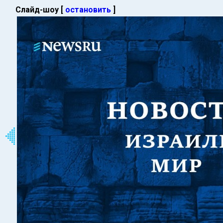
Слайд-шоу [
остановить
]