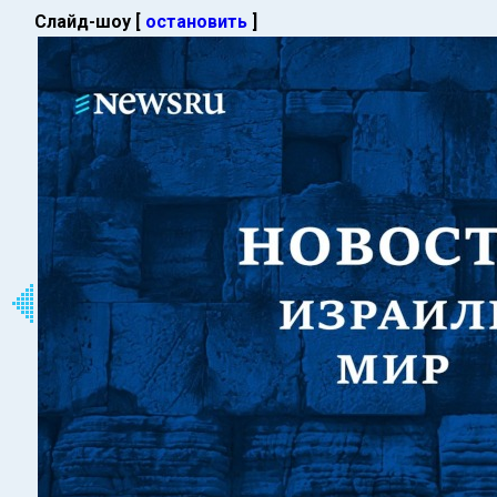
Слайд-шоу [
остановить
]