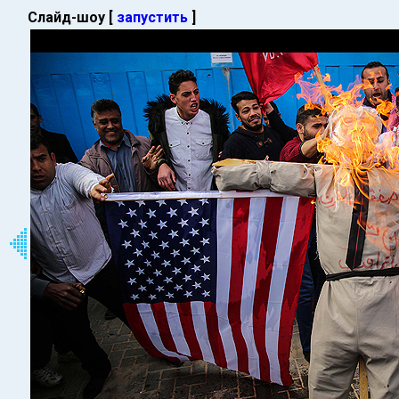
Слайд-шоу [
запустить
]