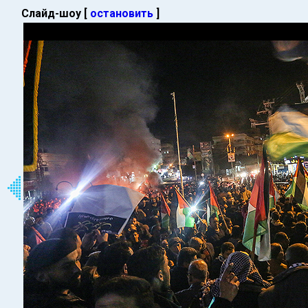
Слайд-шоу [
остановить
]