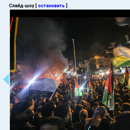
Слайд-шоу [
остановить
]