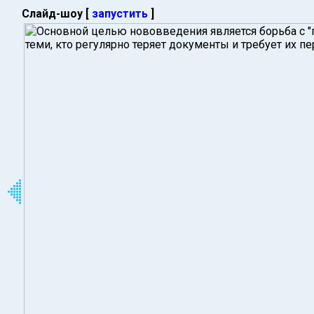
Слайд-шоу [
запустить
]