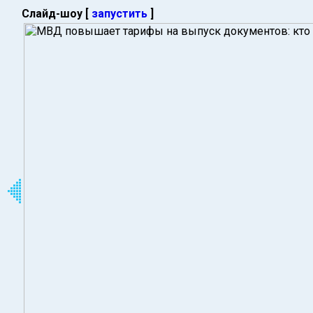
Слайд-шоу [
запустить
]