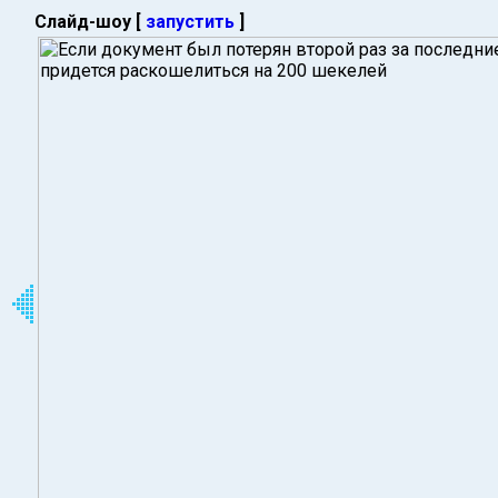
Слайд-шоу [
запустить
]