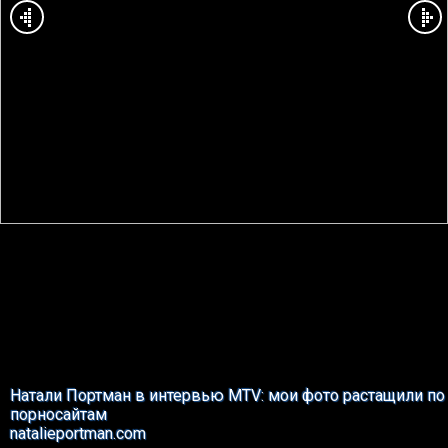
Натали Портман в интервью MTV: мои фото растащили по
порносайтам
natalieportman.com