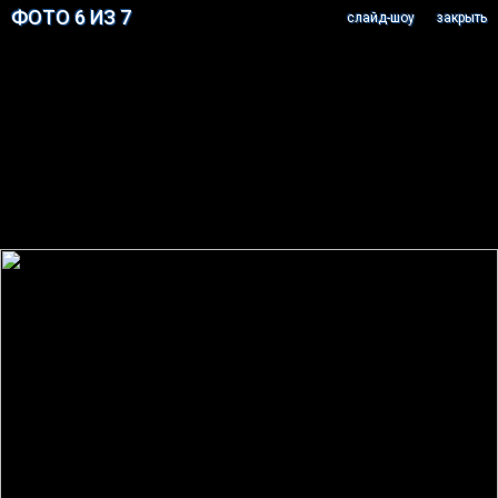
ФОТО 6 ИЗ 7
cлайд-шоу
закрыть