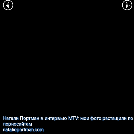
Натали Портман в интервью MTV: мои фото растащили по
порносайтам
natalieportman.com