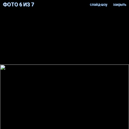
ФОТО 6 ИЗ 7
cлайд-шоу
закрыть