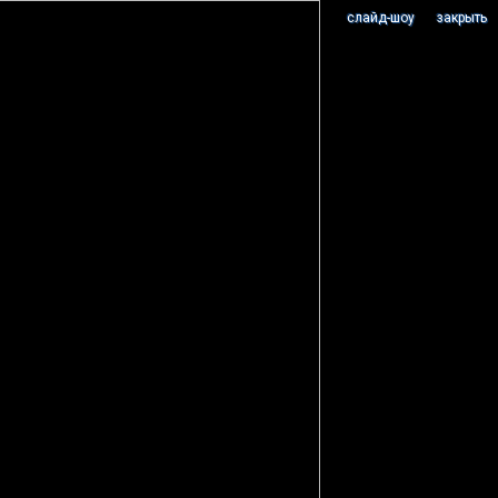
cлайд-шоу
закрыть