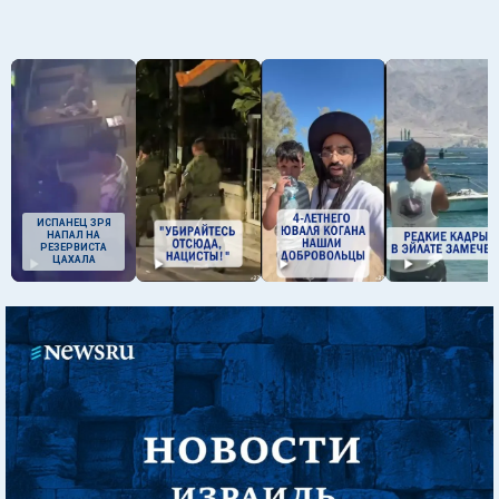
ИСПАНЕЦ ЗРЯ
НАПАЛ НА
РЕЗЕРВИСТА
ЦАХАЛА