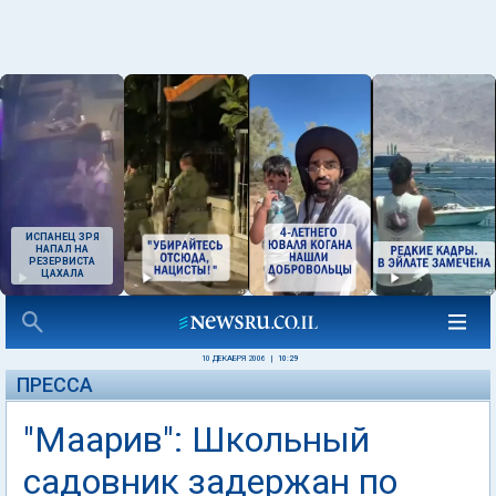
ИСПАНЕЦ ЗРЯ
НАПАЛ НА
РЕЗЕРВИСТА
ЦАХАЛА
10 ДЕКАБРЯ 2006
|
10:29
ПРЕССА
"Маарив": Школьный
садовник задержан по