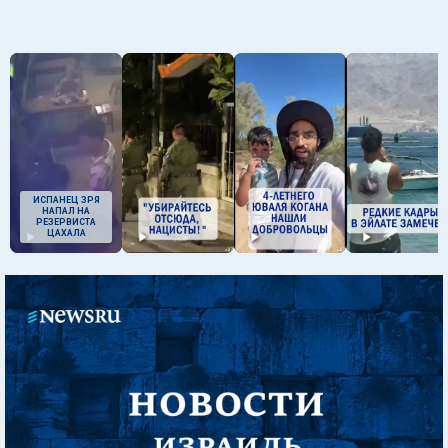
ИСПАНЕЦ ЗРЯ
НАПАЛ НА
РЕЗЕРВИСТА
ЦАХАЛА