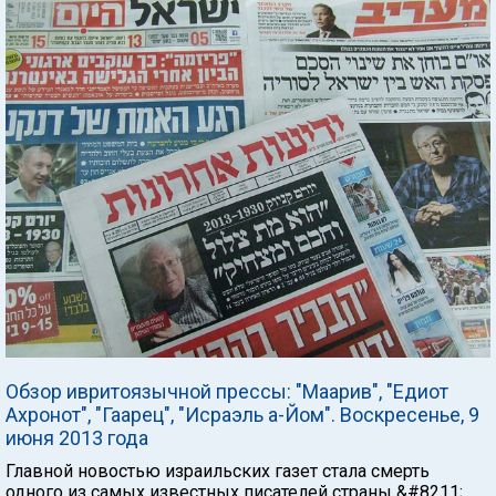
Обзор ивритоязычной прессы: "Маарив", "Едиот
Ахронот", "Гаарец", "Исраэль а-Йом". Воскресенье, 9
июня 2013 года
Главной новостью израильских газет стала смерть
одного из самых известных писателей страны &#8211;