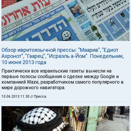
Обзор ивритоязычной прессы: "Маарив", "Едиот
Ахронот", "Гаарец", "Исраэль а-Йом". Понедельник,
10 июня 2013 года
Практически все израильские газеты вынесли на
первые полосы сообщения о сделке между Google и
компанией Waze, разработчиком самого популярного в
мире дорожного навигатора.
10.06.2013 11:30
// Пресса