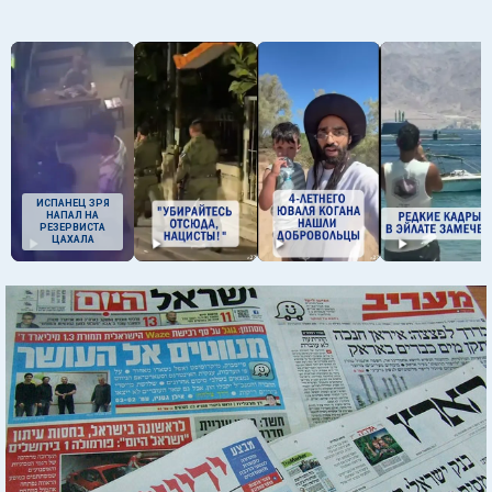
ИСПАНЕЦ ЗРЯ
НАПАЛ НА
РЕЗЕРВИСТА
ЦАХАЛА