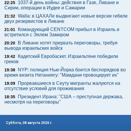
1037-й день войны: действия в Газе, Ливане и
22:25
Сирии, операции в Иудее и Самарии
Walla: в ЦАХАЛе выдвигают новые версии гибели
21:32
двух резервистов в Ливане
Командующий CENTCOM прибыл в Израиль и
21:01
встретился с Эялем Замиром
В Ливане хотят прервать переговоры, требуя
20:20
вывода израильских войск
Кадетский Евробаскет. Израильтяне победили
19:42
греков
NYP: полиция Нью-Йорка боится беспорядков во
19:38
время визита Нетаниягу: "Мамдани провоцирует их"
Прорвавшиеся в Сеуту мигранты жалуются на
19:09
отсутствие условий для проживания
Президент Ирана: "США – преступная держава,
18:35
несмотря на переговоры"
Суббота, 08 августа 2026 г.