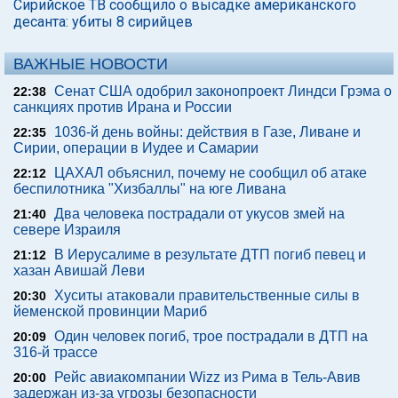
Сирийское ТВ сообщило о высадке американского
десанта: убиты 8 сирийцев
ВАЖНЫЕ НОВОСТИ
Сенат США одобрил законопроект Линдси Грэма о
22:38
санкциях против Ирана и России
1036-й день войны: действия в Газе, Ливане и
22:35
Сирии, операции в Иудее и Самарии
ЦАХАЛ объяснил, почему не сообщил об атаке
22:12
беспилотника "Хизбаллы" на юге Ливана
Два человека пострадали от укусов змей на
21:40
севере Израиля
В Иерусалиме в результате ДТП погиб певец и
21:12
хазан Авишай Леви
Хуситы атаковали правительственные силы в
20:30
йеменской провинции Мариб
Один человек погиб, трое пострадали в ДТП на
20:09
316-й трассе
Рейс авиакомпании Wizz из Рима в Тель-Авив
20:00
задержан из-за угрозы безопасности