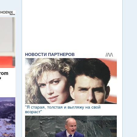
From
?