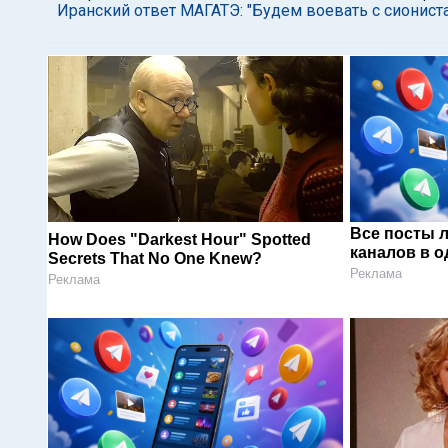
Иранский ответ МАГАТЭ: "Будем воевать с сионист
Все посты 
How Does "Darkest Hour" Spotted
каналов в о
Secrets That No One Knew?
Реклама
Реклама