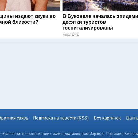
щины издают звуки во
В Буковеле началась эпидеми
мной близости?
десятки туристов
госпитализированы
Реклама
братная связь
Подписка на новости (RSS)
Без картинок
Данны
, охраняются в соответствии с законодательством Израиля. При использовани