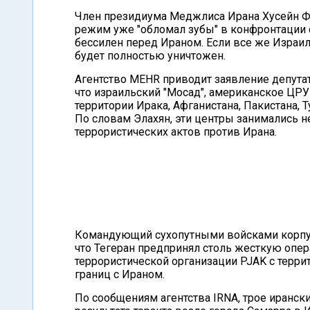
Член президиума Меджлиса Ирана Хусейн Фа
режим уже "обломал зубы" в конфронтации с 
бессилен перед Ираном. Если все же Израиль
будет полностью уничтожен.
Агентство MEHR приводит заявление депутат
что израильский "Мосад", американское ЦР
территории Ирака, Афганистана, Пакистана,
По словам Элахян, эти центры занимались н
террористических актов против Ирана.
Командующий сухопутными войсками корпус
что Тегеран предпринял столь жесткую опе
террористической организации PJAK с терри
границ с Ираном.
По сообщениям агентства IRNA, трое иранск