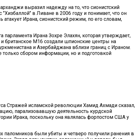
рханджи выразил надежду на то, что сионистский
"Хизбаллой" в Ливане в 2006 году и понимает, что он
 атакует Ирана, сионистский режим, по его словам,
а парламента Ирана Зохре Элахян, которая утверждает,
У и британское М16 создали шпионские центры на
 Туркменистана и Азербайджана вблизи границ с Ираном.
е только сбором информации, но и подготовкой
а Стражей исламской революции Хамид Ахмади сказал,
рацию, парализовавшую деятельность курдской
тории Ирака, поскольку она являлась форпостом США у
их паломников были убиты и четверо получили ранения в