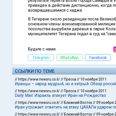
результате теракта возле города Самарра в 
приведен в действие дистанционно, когда п
возвращавшимися с хаджа.
В Тегеране около резиденции посла Великоб
основном члены военизированной милиции "Б
посольства вырубили деревья в парке Колха
муниципалитет Тегерана подал в суд на "са
Будьте с нами:
Telegram
WhatsApp
Facebook
ССЫЛКИ ПО ТЕМЕ
//
https://www.newsru.co.il/
//
Пресса
//
10 ноября 2011
Иранцы – народ мудрый, но и хитрый. Обзор росс
//
https://www.newsru.co.il/
//
Пресса
//
10 ноября 2011
Daily Mail: Израиль атакует Иран на Рождество
//
https://www.newsru.co.il/
//
Ближний Восток
//
09 ноября 
Иран угрожает ответить на атаку ЦАХАЛа ударом 
//
https://www.newsru.co.il/
//
Ближний Восток
//
09 ноября 