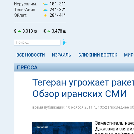
Иерусалим:
18° -
31°
Тель-Авив:
24° -
32°
Эйлат:
28° -
41°
$
3.013 ₪
€
3.478 ₪
ВСЕ НОВОСТИ
ИЗРАИЛЬ
БЛИЖНИЙ ВОСТОК
МИР
ПРЕССА
Тегеран угрожает рак
Обзор иранских СМИ
время публикации: 10 ноября 2011 г., 13:52 | последнее об
Заместитель нач
Джазаири заявил