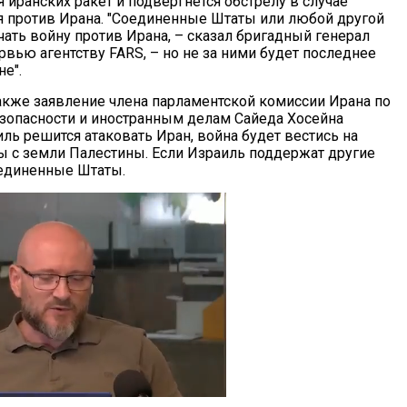
 иранских ракет и подвергнется обстрелу в случае
я против Ирана. "Соединенные Штаты или любой другой
ать войну против Ирана, – сказал бригадный генерал
вью агентству FARS, – но не за ними будет последнее
не".
акже заявление члена парламентской комиссии Ирана по
зопасности и иностранным делам Сайеда Хосейна
иль решится атаковать Иран, война будет вестись на
ны с земли Палестины. Если Израиль поддержат другие
Соединенные Штаты.