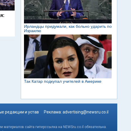
я:
е редакции и устав
Реклама:
advertising@newsru.co.il
и материалов сайта гиперссылка на NEWSru.co.il обязательна.