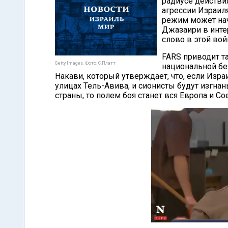
радиусе действия
агрессии Израил
режим может нач
Джазаири в интер
слово в этой вой
FARS приводит т
Getty Images. Фото: С.Платт
национальной бе
Накави, который утверждает, что, если Изра
улицах Тель-Авива, и сионисты будут изгна
страны, то полем боя станет вся Европа и 