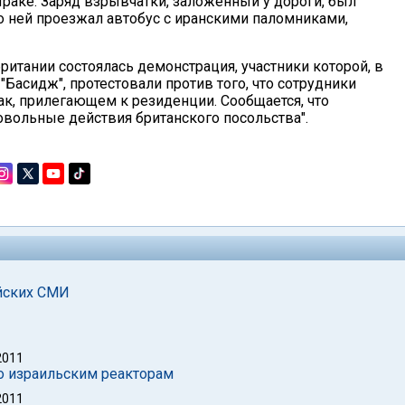
Ираке. Заряд взрывчатки, заложенный у дороги, был
о ней проезжал автобус с иранскими паломниками,
ритании состоялась демонстрация, участники которой, в
асидж", протестовали против того, что сотрудники
к, прилегающем к резиденции. Сообщается, что
мовольные действия британского посольства".
ийских СМИ
2011
по израильским реакторам
2011