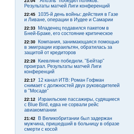
"Апоэль" победил поляков.
23:04
Результаты матчей Лиги конференций
1035-й день войны: действия в Газе
22:45
и Ливане, операции в Иудее и Самарии
Младенец подавился пакетом в
22:33
Бней-Браке, его состояние критическое
Компания, занимающаяся помощью
22:30
в эмиграции израильтян, обратилась за
защитой от кредиторов
Киевляне победили. "Бейтар"
22:28
проиграл. Результаты матчей Лиги
конференций
12 канал ИТВ: Роман Гофман
22:17
снимает с должностей двух руководителей
в "Мосаде"
Израильские пассажиры, судящиеся
22:12
с Blue Bird, едва не сорвали рейс
авиакомпании
В Великобритании был задержан
21:42
мужчина, пришедший в больницу в образе
смерти с косой