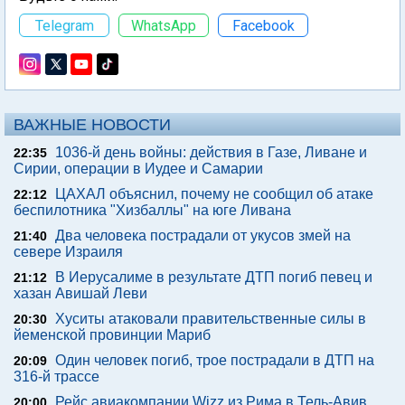
Telegram
WhatsApp
Facebook
ВАЖНЫЕ НОВОСТИ
1036-й день войны: действия в Газе, Ливане и
22:35
Сирии, операции в Иудее и Самарии
ЦАХАЛ объяснил, почему не сообщил об атаке
22:12
беспилотника "Хизбаллы" на юге Ливана
Два человека пострадали от укусов змей на
21:40
севере Израиля
В Иерусалиме в результате ДТП погиб певец и
21:12
хазан Авишай Леви
Хуситы атаковали правительственные силы в
20:30
йеменской провинции Мариб
Один человек погиб, трое пострадали в ДТП на
20:09
316-й трассе
Рейс авиакомпании Wizz из Рима в Тель-Авив
20:00