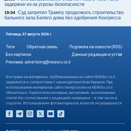
задержан из-за угрозы безопасности
Суд запретил Трампу продолжать строительство
19:04
бального зала Белого дома без одобрения Конгресса
Пятница, 07 августа 2026 г.
Теги
Обратная связь
Подписка на новости (RSS)
Без картинок
Данные редакции и устав
Реклама:
advertising@newsru.co.il
Все права на материалы, опубликованные на сайте NEWSru.co.il ,
охраняются в соответствии с законодательством Израиля. При
использовании материалов сайта гиперссылка на NEWSru.co.il
обязательна. Перепечатка интервью, репортажей, эксклюзивных
статей без согласования с редакцией запрещена – в том числе в
соцсетях. Использование фотоматериалов агентств не разрешается.