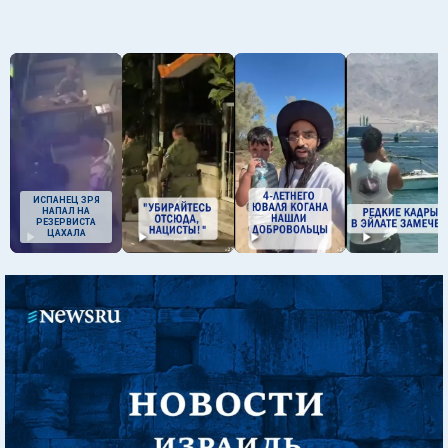
ИСПАНЕЦ ЗРЯ
НАПАЛ НА
РЕЗЕРВИСТА
ЦАХАЛА