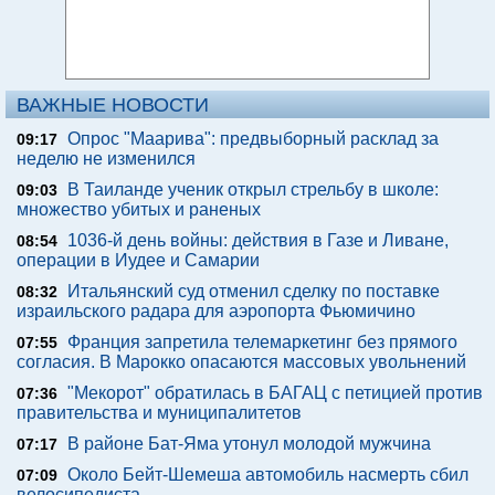
ВАЖНЫЕ НОВОСТИ
Опрос "Mаарива": предвыборный расклад за
09:17
неделю не изменился
В Таиланде ученик открыл стрельбу в школе:
09:03
множество убитых и раненых
1036-й день войны: действия в Газе и Ливане,
08:54
операции в Иудее и Самарии
Итальянский суд отменил сделку по поставке
08:32
израильского радара для аэропорта Фьюмичино
Франция запретила телемаркетинг без прямого
07:55
согласия. В Марокко опасаются массовых увольнений
"Мекорот" обратилась в БАГАЦ с петицией против
07:36
правительства и муниципалитетов
В районе Бат-Яма утонул молодой мужчина
07:17
Около Бейт-Шемеша автомобиль насмерть сбил
07:09
велосипедиста