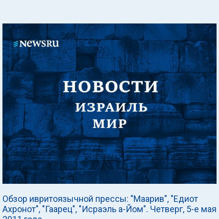
Обзор ивритоязычной прессы: "Маарив", "Едиот
Ахронот", "Гаарец", "Исраэль а-Йом". Четверг, 5-е мая