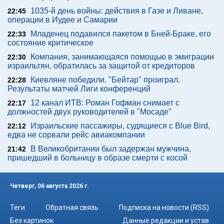
1035-й день войны: действия в Газе и Ливане,
22:45
операции в Иудее и Самарии
Младенец подавился пакетом в Бней-Браке, его
22:33
состояние критическое
Компания, занимающаяся помощью в эмиграции
22:30
израильтян, обратилась за защитой от кредиторов
Киевляне победили. "Бейтар" проиграл.
22:28
Результаты матчей Лиги конференций
12 канал ИТВ: Роман Гофман снимает с
22:17
должностей двух руководителей в "Мосаде"
Израильские пассажиры, судящиеся с Blue Bird,
22:12
едва не сорвали рейс авиакомпании
В Великобритании был задержан мужчина,
21:42
пришедший в больницу в образе смерти с косой
Четверг, 06 августа 2026 г.
Теги
Обратная связь
Подписка на новости (RSS)
Без картинок
Данные редакции и устав