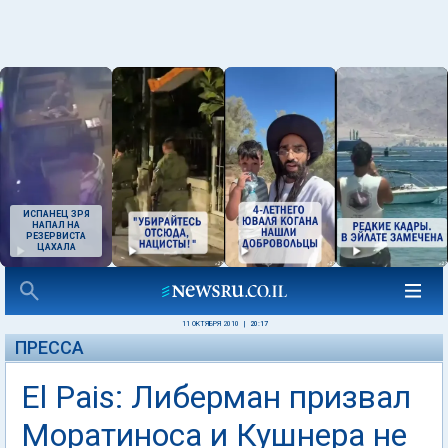
ИСПАНЕЦ ЗРЯ
НАПАЛ НА
РЕЗЕРВИСТА
ЦАХАЛА
11 ОКТЯБРЯ 2010
|
20:17
ПРЕССА
El Pais: Либерман призвал
Моратиноса и Кушнера не