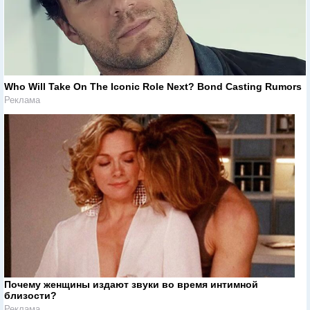
Who Will Take On The Iconic Role Next? Bond Casting Rumors
Реклама
Почему женщины издают звуки во время интимной
близости?
Реклама