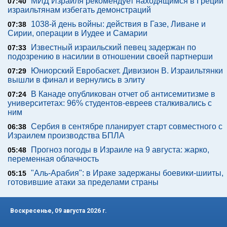
МИД Израиля рекомендует находящимся в Греции
07:40
израильтянам избегать демонстраций
1038-й день войны: действия в Газе, Ливане и
07:38
Сирии, операции в Иудее и Самарии
Известный израильский певец задержан по
07:33
подозрению в насилии в отношении своей партнерши
Юниорский Евробаскет. Дивизион В. Израильтянки
07:29
вышли в финал и вернулись в элиту
В Канаде опубликован отчет об антисемитизме в
07:24
университетах: 96% студентов-евреев сталкивались с
ним
Сербия в сентябре планирует старт совместного с
06:38
Израилем производства БПЛА
Прогноз погоды в Израиле на 9 августа: жарко,
05:48
переменная облачность
"Аль-Арабия": в Ираке задержаны боевики-шииты,
05:15
готовившие атаки за пределами страны
Воскресенье, 09 августа 2026 г.