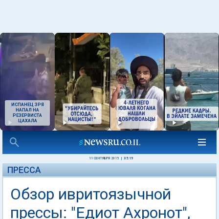
ИСПАНЕЦ ЗРЯ
НАПАЛ НА
РЕЗЕРВИСТА
ЦАХАЛА
11 СЕНТЯБРЯ 2015
|
05:19
ПРЕССА
Обзор ивритоязычной
прессы: "Едиот Ахронот",