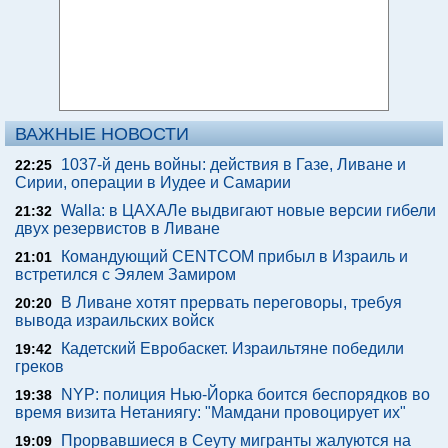
ВАЖНЫЕ НОВОСТИ
1037-й день войны: действия в Газе, Ливане и
22:25
Сирии, операции в Иудее и Самарии
Walla: в ЦАХАЛе выдвигают новые версии гибели
21:32
двух резервистов в Ливане
Командующий CENTCOM прибыл в Израиль и
21:01
встретился с Эялем Замиром
В Ливане хотят прервать переговоры, требуя
20:20
вывода израильских войск
Кадетский Евробаскет. Израильтяне победили
19:42
греков
NYP: полиция Нью-Йорка боится беспорядков во
19:38
время визита Нетаниягу: "Мамдани провоцирует их"
Прорвавшиеся в Сеуту мигранты жалуются на
19:09