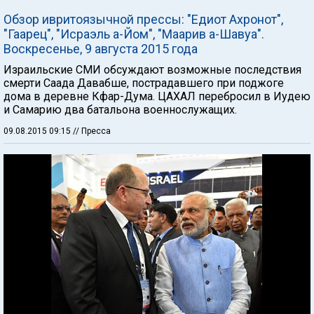
Обзор ивритоязычной прессы: "Едиот Ахронот",
"Гаарец", "Исраэль а-Йом", "Маарив а-Шавуа".
Воскресенье, 9 августа 2015 года
Израильские СМИ обсуждают возможные последствия
смерти Саада Давабше, пострадавшего при поджоге
дома в деревне Кфар-Дума. ЦАХАЛ перебросил в Иудею
и Самарию два батальона военнослужащих.
09.08.2015 09:15
// Пресса