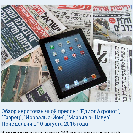
Обзор ивритоязычной прессы: "Едиот Ахронот",
"Гаарец", "Исраэль а-Йом", "Маарив а-Шавуа".
Понедельник, 10 августа 2015 года
9 августа на шоссе номер 443 произошел очередной