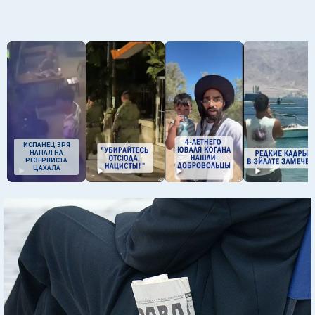
ИСПАНЕЦ ЗРЯ
НАПАЛ НА
РЕЗЕРВИСТА
ЦАХАЛА