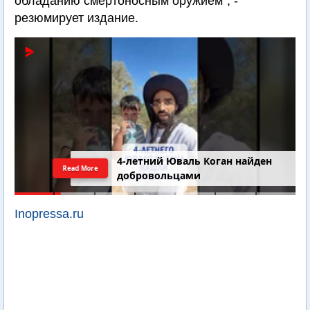
обладанию смертоносным оружием", -
резюмирует издание.
4-летний Юваль Коган найден
Read More
добровольцами
Inopressa.ru